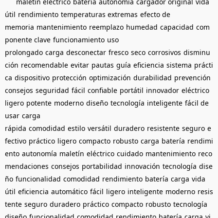
maletín eléctrico
batería
autonomía
cargador original
vida
útil
rendimiento
temperaturas extremas
efecto de
memoria
mantenimiento
reemplazo
humedad
capacidad
com
ponente clave
funcionamiento
uso
prolongado
carga
desconectar
fresco
seco
corrosivos
disminu
ción
recomendable
evitar
pautas
guía
eficiencia
sistema
prácti
ca
dispositivo
protección
optimización
durabilidad
prevención
consejos
seguridad
fácil
confiable
portátil
innovador
eléctrico
ligero
potente
moderno
diseño
tecnología
inteligente
fácil de
usar
carga
rápida
comodidad
estilo
versátil
duradero
resistente
seguro
e
fectivo
práctico
ligero
compacto
robusto
carga
batería
rendimi
ento
autonomía
maletín
eléctrico
cuidado
mantenimiento
reco
mendaciones
consejos
portabilidad
innovación
tecnología
dise
ño
funcionalidad
comodidad
rendimiento
batería
carga
vida
útil
eficiencia
automático
fácil
ligero
inteligente
moderno
resis
tente
seguro
duradero
práctico
compacto
robusto
tecnología
diseño
funcionalidad
comodidad
rendimiento
batería
carga
vi