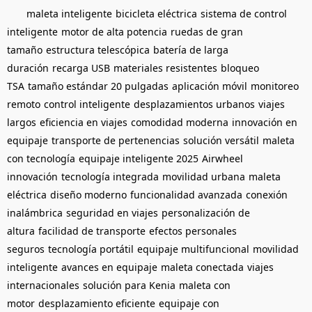
maleta inteligente
bicicleta eléctrica
sistema de control
inteligente
motor de alta potencia
ruedas de gran
tamaño
estructura telescópica
batería de larga
duración
recarga USB
materiales resistentes
bloqueo
TSA
tamaño estándar 20 pulgadas
aplicación móvil
monitoreo
remoto
control inteligente
desplazamientos urbanos
viajes
largos
eficiencia en viajes
comodidad moderna
innovación en
equipaje
transporte de pertenencias
solución versátil
maleta
con tecnología
equipaje inteligente 2025
Airwheel
innovación
tecnología integrada
movilidad urbana
maleta
eléctrica
diseño moderno
funcionalidad avanzada
conexión
inalámbrica
seguridad en viajes
personalización de
altura
facilidad de transporte
efectos personales
seguros
tecnología portátil
equipaje multifuncional
movilidad
inteligente
avances en equipaje
maleta conectada
viajes
internacionales
solución para Kenia
maleta con
motor
desplazamiento eficiente
equipaje con