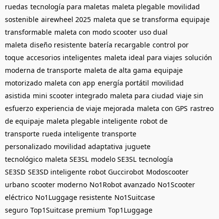
ruedas
tecnología para maletas
maleta plegable
movilidad
sostenible
airewheel 2025
maleta que se transforma
equipaje
transformable
maleta con modo scooter
uso dual
maleta
diseño resistente
batería recargable
control por
toque
accesorios inteligentes
maleta ideal para viajes
solución
moderna de transporte
maleta de alta gama
equipaje
motorizado
maleta con app
energía portátil
movilidad
asistida
mini scooter integrado
maleta para ciudad
viaje sin
esfuerzo
experiencia de viaje mejorada
maleta con GPS
rastreo
de equipaje
maleta plegable inteligente
robot de
transporte
rueda inteligente
transporte
personalizado
movilidad adaptativa
juguete
tecnológico
maleta SE3SL
modelo SE3SL
tecnología
SE3SD
SE3SD inteligente
robot Guccirobot
Modoscooter
urbano
scooter moderno
No1Robot avanzado
No1Scooter
eléctrico
No1Luggage resistente
No1Suitcase
seguro
Top1Suitcase premium
Top1Luggage