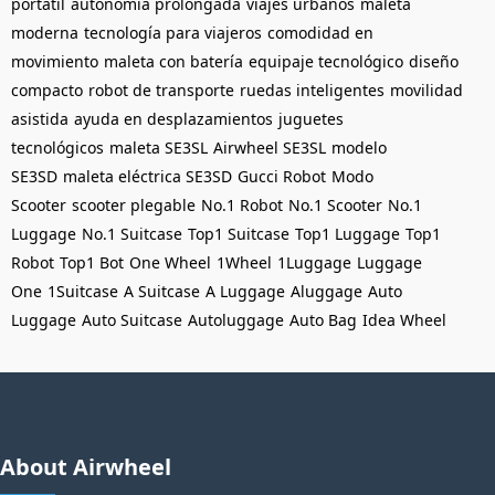
portátil
autonomía prolongada
viajes urbanos
maleta
moderna
tecnología para viajeros
comodidad en
movimiento
maleta con batería
equipaje tecnológico
diseño
compacto
robot de transporte
ruedas inteligentes
movilidad
asistida
ayuda en desplazamientos
juguetes
tecnológicos
maleta SE3SL
Airwheel SE3SL
modelo
SE3SD
maleta eléctrica SE3SD
Gucci Robot
Modo
Scooter
scooter plegable
No.1 Robot
No.1 Scooter
No.1
Luggage
No.1 Suitcase
Top1 Suitcase
Top1 Luggage
Top1
Robot
Top1 Bot
One Wheel
1Wheel
1Luggage
Luggage
One
1Suitcase
A Suitcase
A Luggage
Aluggage
Auto
Luggage
Auto Suitcase
Autoluggage
Auto Bag
Idea Wheel
About Airwheel