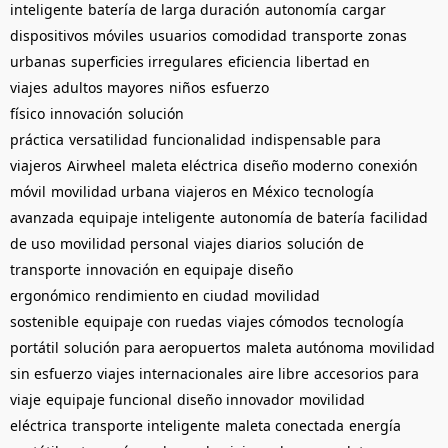
inteligente
batería de larga duración
autonomía
cargar
dispositivos móviles
usuarios
comodidad
transporte
zonas
urbanas
superficies irregulares
eficiencia
libertad en
viajes
adultos mayores
niños
esfuerzo
físico
innovación
solución
práctica
versatilidad
funcionalidad
indispensable para
viajeros
Airwheel
maleta eléctrica
diseño moderno
conexión
móvil
movilidad urbana
viajeros en México
tecnología
avanzada
equipaje inteligente
autonomía de batería
facilidad
de uso
movilidad personal
viajes diarios
solución de
transporte
innovación en equipaje
diseño
ergonómico
rendimiento en ciudad
movilidad
sostenible
equipaje con ruedas
viajes cómodos
tecnología
portátil
solución para aeropuertos
maleta autónoma
movilidad
sin esfuerzo
viajes internacionales
aire libre
accesorios para
viaje
equipaje funcional
diseño innovador
movilidad
eléctrica
transporte inteligente
maleta conectada
energía