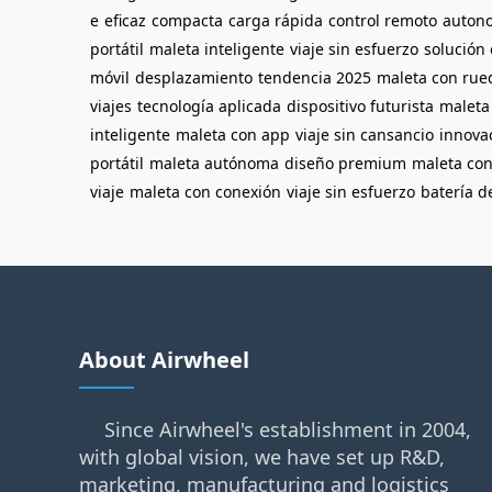
e
eficaz
compacta
carga rápida
control remoto
auton
portátil
maleta inteligente
viaje sin esfuerzo
solución 
móvil
desplazamiento
tendencia 2025
maleta con rue
viajes
tecnología aplicada
dispositivo futurista
maleta
inteligente
maleta con app
viaje sin cansancio
innova
portátil
maleta autónoma
diseño premium
maleta co
viaje
maleta con conexión
viaje sin esfuerzo
batería d
About Airwheel
Since Airwheel's establishment in 2004,
with global vision, we have set up R&D,
marketing, manufacturing and logistics