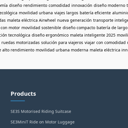
omía
diseño
rendimiento
comodidad
innovación
diseño moderno
ecológica
movilidad urbana
viajes largos
batería eficiente
aluminio
das
maleta eléctrica Airwheel
nueva generación
transporte intelig
 con motor
movilidad sostenible
diseño compacto
batería de largo
ción tecnológica
diseño ergonómico
maleta inteligente 2025
movil
n ruedas motorizadas
solución para viajeros
viajar con comodidad
e alto rendimiento
movilidad urbana moderna
maleta eléctrica in
Products
SE3S Motorised Riding Suitcase
SE3MiniT Ride on Motor Luggage