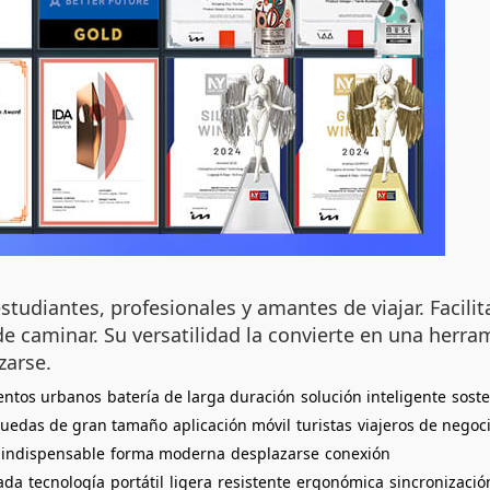
studiantes, profesionales y amantes de viajar. Facili
a de caminar. Su versatilidad la convierte en una her
zarse.
entos urbanos
batería de larga duración
solución inteligente
soste
ruedas de gran tamaño
aplicación móvil
turistas
viajeros de negoc
 indispensable
forma moderna
desplazarse
conexión
ada
tecnología
portátil
ligera
resistente
ergonómica
sincronizació