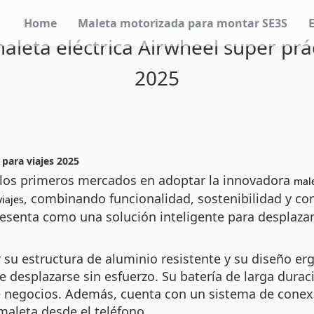
Home
Maleta motorizada para montar SE3S
leta eléctrica Airwheel super prác
2025
para viajes 2025
 los primeros mercados en adoptar la innovadora
male
, combinando funcionalidad, sostenibilidad y co
viajes
 presenta como una solución inteligente para desplaza
r su estructura de aluminio resistente y su diseño 
e desplazarse sin esfuerzo. Su batería de larga durac
 de negocios. Además, cuenta con un sistema de conex
maleta desde el teléfono.