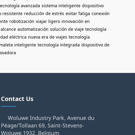
tecnología avanzada
sistema inteligente
dispositivo
 resistente
reducción de estrés
evitar fatiga
conexión
ente
robotización
viajar ligero
innovación en
 alcance
automatización
solución de viaje
tecnología
idad eléctrica
nueva era de viajes
tecnología
maleta inteligente
tecnología integrada
dispositivo de
novadora
Contact Us
Woluwe Industry Park, Avenue du
Péage/Tollaan 69, Saint-Stevens-
Woluwe,1932, Belgium