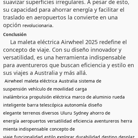
suavizar superficies irregulares. A pesar de esto,
su capacidad para ahorrar energía y facilitar el
traslado en aeropuertos la convierte en una
opción
.
revolucionaria
Conclusión
La maleta eléctrica Airwheel 2025 redefine el
concepto de viaje. Con su diseño innovador y
versatilidad, es una herramienta indispensable
para aventureros que buscan eficiencia y estilo en
sus viajes a Australia y más allá.
Airwheel
maleta eléctrica
Australia
sistema de
suspensión
vehículo de movilidad
carga
inalámbrica
propulsión eléctrica
marco de aluminio
rueda
inteligente
barra telescópica
autonomía
diseño
elegante
terrenos diversos
Uluru
Sydney
ahorro de
energía
aeropuertos
versatilidad
eficiencia
aventureros
herra
mienta indispensable
concepto de
viaje
funcionalidad
estilo
explorar
durabilidad
destino
desplaz