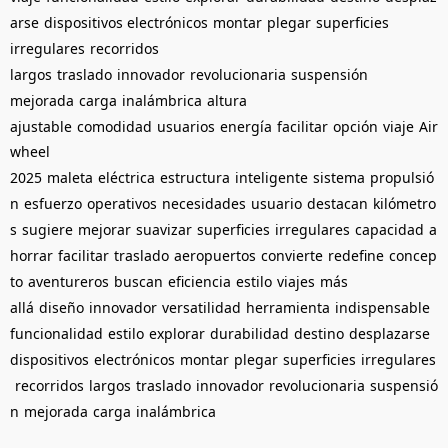
arse
dispositivos electrónicos
montar
plegar
superficies
irregulares
recorridos
largos
traslado
innovador
revolucionaria
suspensión
mejorada
carga
inalámbrica
altura
ajustable
comodidad
usuarios
energía
facilitar
opción
viaje
Air
wheel
2025
maleta
eléctrica
estructura
inteligente
sistema
propulsió
n
esfuerzo
operativos
necesidades
usuario
destacan
kilómetro
s
sugiere
mejorar
suavizar
superficies
irregulares
capacidad
a
horrar
facilitar
traslado
aeropuertos
convierte
redefine
concep
to
aventureros
buscan
eficiencia
estilo
viajes
más
allá
diseño
innovador
versatilidad
herramienta
indispensable
funcionalidad
estilo
explorar
durabilidad
destino
desplazarse
dispositivos
electrónicos
montar
plegar
superficies
irregulares
recorridos
largos
traslado
innovador
revolucionaria
suspensió
n
mejorada
carga
inalámbrica