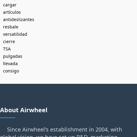
cargar
artículos
antideslizantes
resbale
versatilidad
cierre
TSA
pulgadas
llevada
consigo
About Airwheel
Since Airwheel's establishment in 2004, with