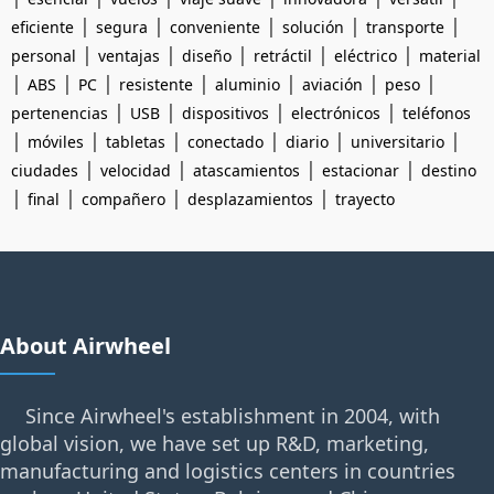
|
|
|
|
|
eficiente
segura
conveniente
solución
transporte
|
|
|
|
|
personal
ventajas
diseño
retráctil
eléctrico
material
|
|
|
|
|
|
|
ABS
PC
resistente
aluminio
aviación
peso
|
|
|
|
pertenencias
USB
dispositivos
electrónicos
teléfonos
|
|
|
|
|
|
móviles
tabletas
conectado
diario
universitario
|
|
|
|
ciudades
velocidad
atascamientos
estacionar
destino
|
|
|
|
final
compañero
desplazamientos
trayecto
About Airwheel
Since Airwheel's establishment in 2004, with
global vision, we have set up R&D, marketing,
manufacturing and logistics centers in countries