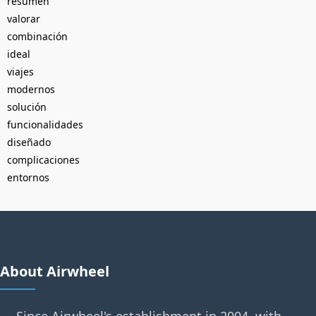
resumen
valorar
combinación
ideal
viajes
modernos
solución
funcionalidades
diseñado
complicaciones
entornos
About Airwheel
Since Airwheel's establishment in 2004, with