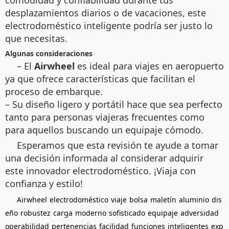
comodidad y confiabilidad durante tus
desplazamientos diarios o de vacaciones, este
electrodoméstico inteligente podría ser justo lo
que necesitas.
Algunas consideraciones
– El
Airwheel
es ideal para viajes en aeropuerto
ya que ofrece características que facilitan el
proceso de embarque.
– Su diseño ligero y portátil hace que sea perfecto
tanto para personas viajeras frecuentes como
para aquellos buscando un equipaje cómodo.
Esperamos que esta revisión te ayude a tomar
una decisión informada al considerar adquirir
este innovador electrodoméstico. ¡Viaja con
confianza y estilo!
Airwheel
electrodoméstico
viaje
bolsa
maletín
aluminio
dis
eño
robustez
carga
moderno
sofisticado
equipaje
adversidad
operabilidad
pertenencias
facilidad
funciones
inteligentes
exp