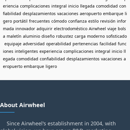
eriencia
complicaciones
integral
inicio
llegada
comodidad
con
fiabilidad
desplazamientos
vacaciones
aeropuerto
embarque
li
gero
portátil
frecuentes
cómodo
confianza
estilo
revisión
infor
mada
innovador
adquirir
electrodoméstico
Airwheel
viaje
bols
a
maletín
aluminio
diseño
robustez
carga
moderno
sofisticado
equipaje
adversidad
operabilidad
pertenencias
facilidad
func
iones
inteligentes
experiencia
complicaciones
integral
inicio
ll
egada
comodidad
confiabilidad
desplazamientos
vacaciones
a
eropuerto
embarque
ligero
About Airwheel
Since Airwheel's establishment in 2004, with