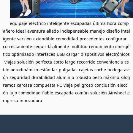
equipaje
eléctrico
inteligente
escapadas
última
hora
comp
añero
ideal
aventura
aliado
indispensable
manejo
diseño
intel
igente
versión
extendible
comodidad
precedentes
configurar
correctamente
seguir
fácilmente
multitud
rendimiento
energé
tico
optimizado
interfaces
USB
cargar
dispositivos
electrónicos
viajas
solución
perfecta
corto
largo
recorrido
conveniencia
es
tilo
aerodinámico
estándar
pulgadas
cajetas
coche
bodega
avi
ón
seguridad
durabilidad
aluminio
robusto
peso
máximo
kilog
ramos
carcasa
compuesta
PC
viaje
peligroso
conclusión
elecci
ón
lujo
comodidad
fiable
escapada
común
solución
Airwheel
e
mpresa
innovadora