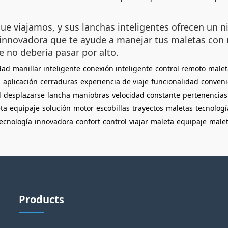
ue viajamos, y sus lanchas inteligentes ofrecen un n
innovadora que te ayude a manejar tus maletas con m
 no debería pasar por alto.
dad
manillar inteligente
conexión inteligente
control remoto
malet
a
aplicación
cerraduras
experiencia de viaje
funcionalidad
conveni
l
desplazarse
lancha
maniobras
velocidad constante
pertenencias
ta
equipaje
solución
motor
escobillas
trayectos
maletas
tecnologí
ecnología
innovadora
confort
control
viajar
maleta
equipaje
male
Products