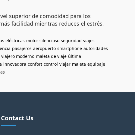
ivel superior de comodidad para los
ás facilidad mientras reduces el estrés,
as eléctricas
motor silencioso
seguridad
viajes
encia
pasajeros
aeropuerto
smartphone
autoridades
viajero moderno
maleta de viaje
última
a
innovadora
confort
control
viajar
maleta
equipaje
tas
Contact Us