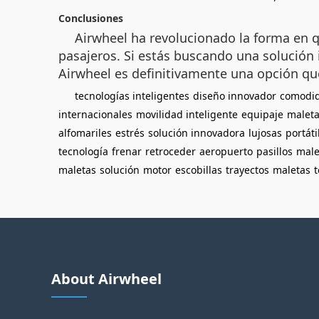
Conclusiones
Airwheel ha revolucionado la forma en q
pasajeros. Si estás buscando una solución 
Airwheel es definitivamente una opción que
tecnologías inteligentes
diseño innovador
comodi
internacionales
movilidad inteligente
equipaje
malet
alfomariles
estrés
solución innovadora
lujosas
portáti
tecnología
frenar
retroceder
aeropuerto
pasillos
male
maletas
solución
motor
escobillas
trayectos
maletas
t
About Airwheel