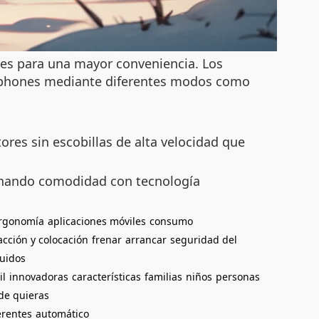
iles para una mayor conveniencia. Los
artphones mediante diferentes modos como
res sin escobillas de alta velocidad que
inando comodidad con tecnología
rgonomía
aplicaciones móviles
consumo
acción y colocación
frenar
arrancar
seguridad del
ruidos
il
innovadoras
características
familias
niños
personas
de quieras
erentes
automático