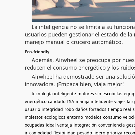
La inteligencia no se limita a su funci
usuarios pueden gestionar el estado de l
manejo manual o crucero automático.
Eco-friendly
Además, Airwheel se preocupa por nuest
reducen el consumo energético y los ruidos
Airwheel ha demostrado ser una soluci
innovadora. ¡Empaca bien, viaja mejor!
tecnología inteligente
motores sin escobillas
equip
energético
candado TSA
manija inteligente
viajes lar
usuario
integridad
robo
daños forzados
tiempo real
molestos
ecológicos
entorno
modelos
consumo
veloc
ocupadas
ideal
ventaja
integración
conveniencia
gest
ir
comodidad
flexibilidad
pesado
ligero
prioriza
recon