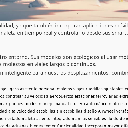
onalidad, ya que también incorporan aplicaciones móv
a maleta en tiempo real y controlarlo desde sus sm
ro entorno. Sus modelos son ecológicos al usar moto
 molestos en viajes largos o continuos.
ón inteligente para nuestros desplazamientos, comb
aje ligero
asistente personal
maletas
viajes
ruedillas ajustables
e
gos
controlar su velocidad
aeropuertos
estaciones ferroviarias
extr
smartphones
modos
manejo manual
crucero automático
motores
idad
alta velocidad
escobillas
sin escobillas
diseño
Airwheel
versát
ión
estado
maleta
asiento integrado
manijas sensibles
fluido
dón
ocida
aduanas
bienes
temer
funcionalidad
incorporan
mayor
dif