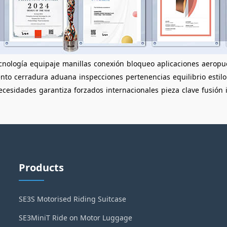
cnología
equipaje
manillas
conexión
bloqueo
aplicaciones
aeropu
ento
cerradura
aduana
inspecciones
pertenencias
equilibrio
estilo
ecesidades
garantiza
forzados
internacionales
pieza
clave
fusión
Products
SE3S Motorised Riding Suitcase
SE3MiniT Ride on Motor Luggage