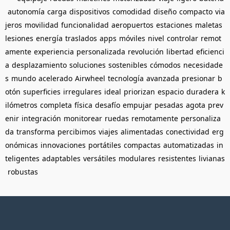
autonomía
carga
dispositivos
comodidad
diseño
compacto
via
jeros
movilidad
funcionalidad
aeropuertos
estaciones
maletas
lesiones
energía
traslados
apps
móviles
nivel
controlar
remot
amente
experiencia
personalizada
revolución
libertad
eficienci
a
desplazamiento
soluciones
sostenibles
cómodos
necesidade
s
mundo
acelerado
Airwheel
tecnología
avanzada
presionar
b
otón
superficies
irregulares
ideal
priorizan
espacio
duradera
k
ilómetros
completa
física
desafío
empujar
pesadas
agota
prev
enir
integración
monitorear
ruedas
remotamente
personaliza
da
transforma
percibimos
viajes
alimentadas
conectividad
erg
onómicas
innovaciones
portátiles
compactas
automatizadas
in
teligentes
adaptables
versátiles
modulares
resistentes
livianas
robustas