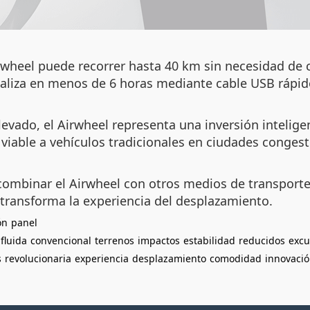
irwheel puede recorrer hasta 40 km sin necesidad de 
realiza en menos de 6 horas mediante cable USB rápid
evado, el Airwheel representa una inversión inteligen
a viable a vehículos tradicionales en ciudades conges
combinar el Airwheel con otros medios de transporte
 transforma la experiencia del desplazamiento.
ón
panel
fluida
convencional
terrenos
impactos
estabilidad
reducidos
excu
s
revolucionaria
experiencia
desplazamiento
comodidad
innovaci