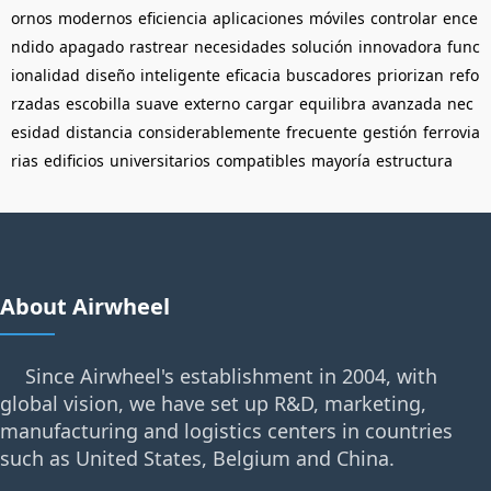
ornos
modernos
eficiencia
aplicaciones
móviles
controlar
ence
ndido
apagado
rastrear
necesidades
solución
innovadora
func
ionalidad
diseño
inteligente
eficacia
buscadores
priorizan
refo
rzadas
escobilla
suave
externo
cargar
equilibra
avanzada
nec
esidad
distancia
considerablemente
frecuente
gestión
ferrovia
rias
edificios
universitarios
compatibles
mayoría
estructura
About Airwheel
Since Airwheel's establishment in 2004, with
global vision, we have set up R&D, marketing,
manufacturing and logistics centers in countries
such as United States, Belgium and China.