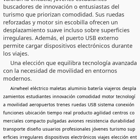
buscadores de innovación o entusiastas del
turismo que priorizan comodidad. Sus ruedas
reforzadas y motor sin escobilla ofrecen un
desplazamiento suave incluso sobre superficies
irregulares. Además, el puerto USB externo
permite cargar dispositivos electrónicos durante
los viajes.
Una elección que equilibra tecnología avanzada
con la necesidad de movilidad en entornos
modernos.
Airwheel
eléctrico
maletas
aluminio
batería
viajeros
despla
zamientos
estudiantes
innovación
comodidad
motor
tecnologí
a
movilidad
aeropuertos
trenes
ruedas
USB
sistema
conexión
funciones
ubicación
tiempo
real
producto
agilidad
centros
co
merciales
compacto
pulgadas
aviones
resistencia
durabilidad
transporte
diseño
usuarios
profesionales
jóvenes
turismo
sup
erficies
irregulares
dispositivos
electrónicos
viajes
elección
ent