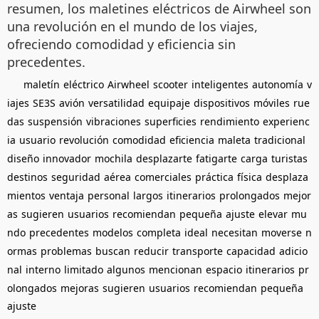
resumen, los maletines eléctricos de Airwheel son
una revolución en el mundo de los viajes,
ofreciendo comodidad y eficiencia sin
precedentes.
maletín
eléctrico
Airwheel
scooter
inteligentes
autonomía
v
iajes
SE3S
avión
versatilidad
equipaje
dispositivos
móviles
rue
das
suspensión
vibraciones
superficies
rendimiento
experienc
ia
usuario
revolución
comodidad
eficiencia
maleta
tradicional
diseño
innovador
mochila
desplazarte
fatigarte
carga
turistas
destinos
seguridad
aérea
comerciales
práctica
física
desplaza
mientos
ventaja
personal
largos
itinerarios
prolongados
mejor
as
sugieren
usuarios
recomiendan
pequeña
ajuste
elevar
mu
ndo
precedentes
modelos
completa
ideal
necesitan
moverse
n
ormas
problemas
buscan
reducir
transporte
capacidad
adicio
nal
interno
limitado
algunos
mencionan
espacio
itinerarios
pr
olongados
mejoras
sugieren
usuarios
recomiendan
pequeña
ajuste