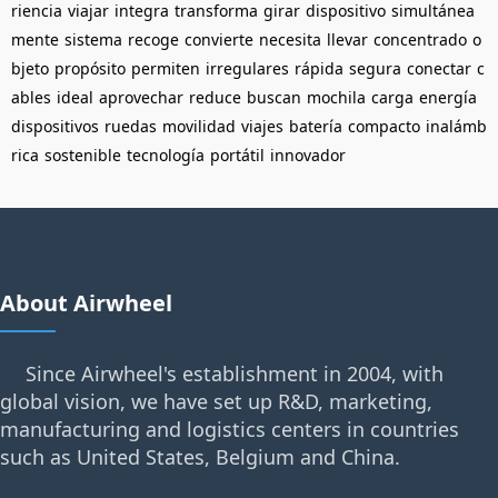
riencia
viajar
integra
transforma
girar
dispositivo
simultánea
mente
sistema
recoge
convierte
necesita
llevar
concentrado
o
bjeto
propósito
permiten
irregulares
rápida
segura
conectar
c
ables
ideal
aprovechar
reduce
buscan
mochila
carga
energía
dispositivos
ruedas
movilidad
viajes
batería
compacto
inalámb
rica
sostenible
tecnología
portátil
innovador
About Airwheel
Since Airwheel's establishment in 2004, with
global vision, we have set up R&D, marketing,
manufacturing and logistics centers in countries
such as United States, Belgium and China.