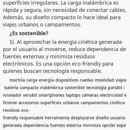
superficies irregulares. La carga inalámbrica es
rápida y segura, sin necesidad de conectar cables.
Además, su diseño compacto lo hace ideal para
viajes urbanos o campamentos.
¿Es sostenible?
Sí. Al aprovechar la energía cinética generada
por el usuario al moverse, reduce dependencia de
fuentes externas y minimiza residuos
electrónicos. Es una opción eco-friendly para
quienes buscan tecnología responsable.
mochila
carga
energía
dispositivos
ruedas
movilidad
viajes
batería
compacto
inalámbrica
sostenible
tecnología
portátil
i
nnovador
versátil
smartphones
laptops
cámaras
electricidad
e
ficiente
accesorios
superficies
urbanos
campamentos
cinética
residuos
eco-
friendly
responsable
herramienta
desplazarse
diseño
usuario
generada
dependencia
fuentes
externa
minimiza
opción
expe