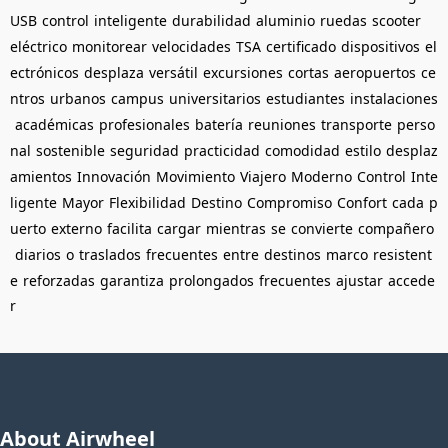
USB
control
inteligente
durabilidad
aluminio
ruedas
scooter
eléctrico
monitorear
velocidades
TSA
certificado
dispositivos
el
ectrónicos
desplaza
versátil
excursiones
cortas
aeropuertos
ce
ntros
urbanos
campus
universitarios
estudiantes
instalaciones
académicas
profesionales
batería
reuniones
transporte
perso
nal
sostenible
seguridad
practicidad
comodidad
estilo
desplaz
amientos
Innovación
Movimiento
Viajero
Moderno
Control
Inte
ligente
Mayor
Flexibilidad
Destino
Compromiso
Confort
cada
p
uerto
externo
facilita
cargar
mientras
se
convierte
compañero
diarios
o
traslados
frecuentes
entre
destinos
marco
resistent
e
reforzadas
garantiza
prolongados
frecuentes
ajustar
accede
r
About Airwheel