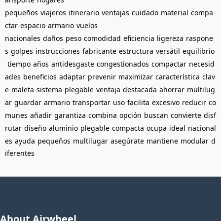
pequeños
viajeros
itinerario
ventajas
cuidado
material
compa
ctar
espacio
armario
vuelos
nacionales
daños
peso
comodidad
eficiencia
ligereza
raspone
s
golpes
instrucciones
fabricante
estructura
versátil
equilibrio
tiempo
años
antidesgaste
congestionados
compactar
necesid
ades
beneficios
adaptar
prevenir
maximizar
característica
clav
e
maleta
sistema
plegable
ventaja
destacada
ahorrar
multilug
ar
guardar
armario
transportar
uso
facilita
excesivo
reducir
co
munes
añadir
garantiza
combina
opción
buscan
convierte
disf
rutar
diseño
aluminio
plegable
compacta
ocupa
ideal
nacional
es
ayuda
pequeños
multilugar
asegúrate
mantiene
modular
d
iferentes
About Airwheel