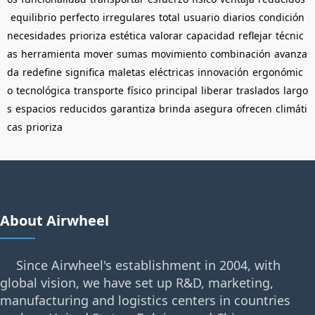
equilibrio
perfecto
irregulares
total
usuario
diarios
condición
necesidades
prioriza
estética
valorar
capacidad
reflejar
técnic
as
herramienta
mover
sumas
movimiento
combinación
avanza
da
redefine
significa
maletas
eléctricas
innovación
ergonómic
o
tecnológica
transporte
físico
principal
liberar
traslados
largo
s
espacios
reducidos
garantiza
brinda
asegura
ofrecen
climáti
cas
prioriza
About Airwheel
Since Airwheel's establishment in 2004, with
global vision, we have set up R&D, marketing,
manufacturing and logistics centers in countries