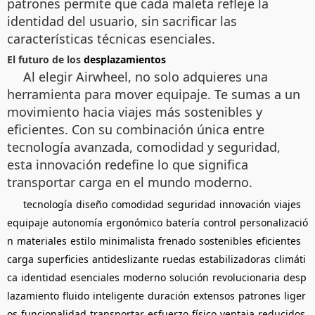
patrones permite que cada maleta refleje la
identidad del usuario, sin sacrificar las
características técnicas esenciales.
El futuro de los
desplazamientos
Al elegir Airwheel, no solo adquieres una
herramienta para mover equipaje. Te sumas a un
movimiento hacia viajes más sostenibles y
eficientes. Con su combinación única entre
tecnología avanzada, comodidad y seguridad,
esta innovación redefine lo que significa
transportar carga en el mundo moderno.
tecnología
diseño
comodidad
seguridad
innovación
viajes
equipaje
autonomía
ergonómico
batería
control
personalizació
n
materiales
estilo
minimalista
frenado
sostenibles
eficientes
carga
superficies
antideslizante
ruedas
estabilizadoras
climáti
ca
identidad
esenciales
moderno
solución
revolucionaria
desp
lazamiento
fluido
inteligente
duración
extensos
patrones
liger
os
funcionalidad
transportar
esfuerzo
físico
ventaja
reducidos