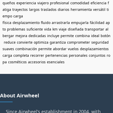
queños
experiencia
viajero
profesional
comodidad
eficiencia
f
atiga
trayectos
largos
traslados
diarios
herramienta
versátil
ti
empo
carga
física
desplazamiento
fluido
arrastrarla
empujarla
fácilidad
ap
to
problemas
suficiente
vida
km
viaje
diseñada
transportar
al
bergar
mejora
dedicadas
incluye
permite
combina
ideal
botón
reduce
convierte
optimiza
garantiza
comprometer
seguridad
suaves
combinación
permite
abordar
vuelos
desplazamientos
carga
completa
recorrer
pertenencias
personales
conjuntos
ro
pa
cosméticos
accesorios
esenciales
About Airwheel
Since Airwheel's establishment in 2004, with