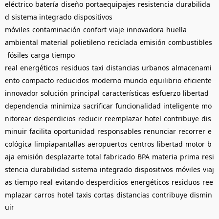
eléctrico
batería
diseño
portaequipajes
resistencia
durabilida
d
sistema integrado
dispositivos
móviles
contaminación
confort
viaje
innovadora
huella
ambiental
material
polietileno
reciclada
emisión
combustibles
fósiles
carga
tiempo
real
energéticos
residuos
taxi
distancias
urbanos
almacenami
ento
compacto
reducidos
moderno
mundo
equilibrio
eficiente
innovador
solución
principal
características
esfuerzo
libertad
dependencia
minimiza
sacrificar
funcionalidad
inteligente
mo
nitorear
desperdicios
reducir
reemplazar
hotel
contribuye
dis
minuir
facilita
oportunidad
responsables
renunciar
recorrer
e
cológica
limpiapantallas
aeropuertos
centros
libertad
motor
b
aja
emisión
desplazarte
total
fabricado
BPA
materia
prima
resi
stencia
durabilidad
sistema
integrado
dispositivos
móviles
viaj
as
tiempo
real
evitando
desperdicios
energéticos
residuos
ree
mplazar
carros
hotel
taxis
cortas
distancias
contribuye
dismin
uir