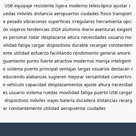
USB
equipaje
resistente
ligera
moderno
telescópica
ajustar
r
uedas
móviles
distancia
aeropuertos
ciudades
físico
transport
e
pesado
vibraciones
superficies
irregulares
herramienta
opci
ón
viajeros
tendencias
2024
aluminio
diario
aventuras
exigent
es
personal
rodar
desplazarse
altura
necesidades
usuario
mo
vilidad
fatiga
cargar
dispositivos
durable
recargar
constantem
ente
utilidad
esfuerzo
facilitando
rendimiento
general
amorti
guamiento
punto
fuerte
atractiva
modernos
manija
inteligent
e
sistema
puerto
principal
ventajas
largas
usuarios
destacan
r
educiendo
alabanzas
sugieren
mejorar
versatilidad
convertirs
e
vehículo
capacidad
desplazamientos
ajuste
altura
necesidad
es
usuario
sistema
ruedas
movilidad
fatiga
puerto
USB
cargar
dispositivos
móviles
viajes
batería
duradera
distancias
recarg
ar
constantemente
utilidad
aeropuertos
ciudades