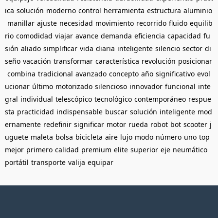
ica
solución
moderno
control
herramienta
estructura
aluminio
manillar
ajuste
necesidad
movimiento
recorrido
fluido
equilib
rio
comodidad
viajar
avance
demanda
eficiencia
capacidad
fu
sión
aliado
simplificar
vida
diaria
inteligente
silencio
sector
di
seño
vacación
transformar
característica
revolución
posicionar
combina
tradicional
avanzado
concepto
año
significativo
evol
ucionar
último
motorizado
silencioso
innovador
funcional
inte
gral
individual
telescópico
tecnológico
contemporáneo
respue
sta
practicidad
indispensable
buscar
solución
inteligente
mod
ernamente
redefinir
significar
motor
rueda
robot
bot
scooter
j
uguete
maleta
bolsa
bicicleta
aire
lujo
modo
número
uno
top
mejor
primero
calidad
premium
elite
superior
eje
neumático
portátil
transporte
valija
equipar