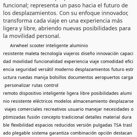
funcional; representa un paso hacia el futuro de
los desplazamientos. Con su enfoque innovador,
transforma cada viaje en una experiencia más
ligera y libre, abriendo nuevas posibilidades para
la movilidad personal.
Airwheel
scooter inteligente
aluminio
resistente
maleta
tecnología
viajeros
diseño
innovación
capaci
dad
movilidad
funcionalidad
experiencia
viaje
comodidad
efici
encia
seguridad
versátil
moderno
desplazamientos
futuro
estr
uctura
ruedas
manija
bolsillos
documentos
aeropuertos
carga
personalizar
rutas
control
remoto
dispositivo
inteligente
ligera
libre
posibilidades
alumi
nio
resistente
eléctricos
modelos
almacenamiento
desplazarse
viajes
comerciales
recreativos
usuario
manejar
necesidades
o
ptimizadas
fusión
concepto
tradicional
detalles
material
dura
ble
flexibilidad
espacios
reducidos
versión
pulgadas
TSA
trasl
ado
plegable
sistema
garantiza
combinación
opción
destacan