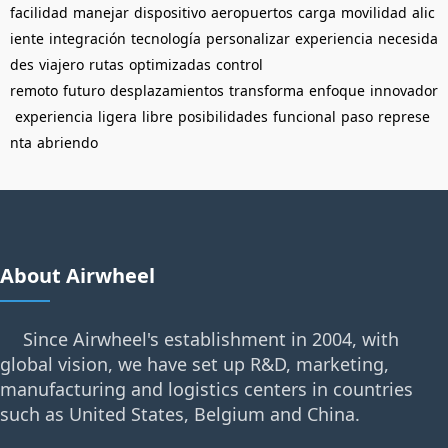
facilidad
manejar
dispositivo
aeropuertos
carga
movilidad
alic
iente
integración
tecnología
personalizar
experiencia
necesida
des
viajero
rutas
optimizadas
control
remoto
futuro
desplazamientos
transforma
enfoque
innovador
experiencia
ligera
libre
posibilidades
funcional
paso
represe
nta
abriendo
About Airwheel
Since Airwheel's establishment in 2004, with
global vision, we have set up R&D, marketing,
manufacturing and logistics centers in countries
such as United States, Belgium and China.