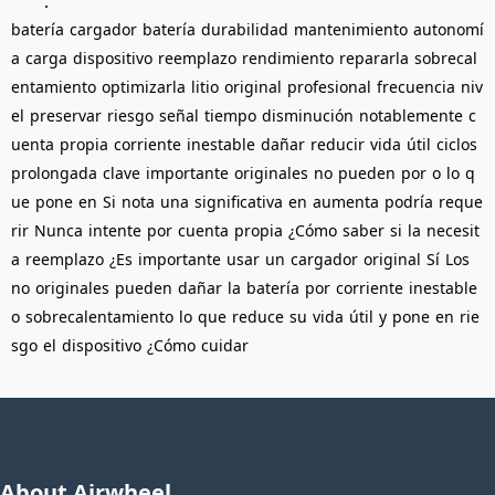
：
batería
cargador
batería
durabilidad
mantenimiento
autonomí
a
carga
dispositivo
reemplazo
rendimiento
repararla
sobrecal
entamiento
optimizarla
litio
original
profesional
frecuencia
niv
el
preservar
riesgo
señal
tiempo
disminución
notablemente
c
uenta
propia
corriente
inestable
dañar
reducir
vida
útil
ciclos
prolongada
clave
importante
originales
no
pueden
por
o
lo
q
ue
pone
en
Si
nota
una
significativa
en
aumenta
podría
reque
rir
Nunca
intente
por
cuenta
propia
¿Cómo
saber
si
la
necesit
a
reemplazo
¿Es
importante
usar
un
cargador
original
Sí
Los
no
originales
pueden
dañar
la
batería
por
corriente
inestable
o
sobrecalentamiento
lo
que
reduce
su
vida
útil
y
pone
en
rie
sgo
el
dispositivo
¿Cómo
cuidar
About Airwheel