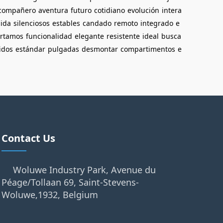
compañero
aventura
futuro
cotidiano
evolución
intera
uida
silenciosos
estables
candado
remoto
integrado
e
ortamos
funcionalidad
elegante
resistente
ideal
busca
idos
estándar
pulgadas
desmontar
compartimentos
e
Contact Us
Woluwe Industry Park, Avenue du
Péage/Tollaan 69, Saint-Stevens-
Woluwe,1932, Belgium