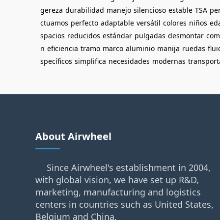
gereza
durabilidad
manejo
silencioso
estable
TSA
pe
ctuamos
perfecto
adaptable
versátil
colores
niños
ed
spacios
reducidos
estándar
pulgadas
desmontar
com
n
eficiencia
tramo
marco
aluminio
manija
ruedas
flu
specíficos
simplifica
necesidades
modernas
transpor
About Airwheel
Since Airwheel's establishment in 2004,
with global vision, we have set up R&D,
marketing, manufacturing and logistics
centers in countries such as United States,
Belgium and China.