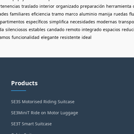
rtenencias
traslado
interior
organizado
preparación
herramienta
ades
familiares
eficiencia
tramo
marco
aluminio
manija
ruedas
fl
partimentos
específicos
simplifica
necesidades
modernas
transp
ida
silenciosos
estables
candado
remoto
integrado
espacios
reduc
tamos
funcionalidad
elegante
resistente
ideal
Products
SE3S Motorised Riding Suitcase
SE3MiniT Ride on Motor Luggage
SE3T Smart Suitcase