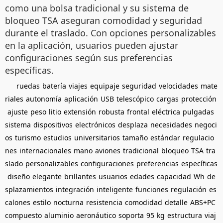
como una bolsa tradicional y su sistema de
bloqueo TSA aseguran comodidad y seguridad
durante el traslado. Con opciones personalizables
en la aplicación, usuarios pueden ajustar
configuraciones según sus preferencias
específicas.
ruedas
batería
viajes
equipaje
seguridad
velocidades
mate
riales
autonomía
aplicación
USB
telescópico
cargas
protección
ajuste
peso
litio
extensión
robusta
frontal
eléctrica
pulgadas
sistema
dispositivos
electrónicos
desplaza
necesidades
negoci
os
turismo
estudios
universitarios
tamaño
estándar
regulacio
nes
internacionales
mano
aviones
tradicional
bloqueo
TSA
tra
slado
personalizables
configuraciones
preferencias
específicas
diseño
elegante
brillantes
usuarios
edades
capacidad
Wh
de
splazamientos
integración
inteligente
funciones
regulación
es
calones
estilo
nocturna
resistencia
comodidad
detalle
ABS+PC
compuesto
aluminio
aeronáutico
soporta
95
kg
estructura
viaj