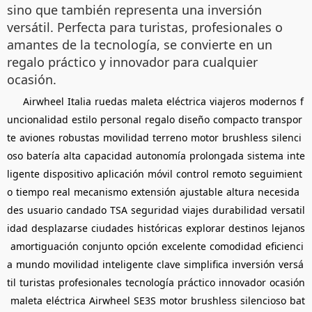
sino que también representa una inversión
versátil. Perfecta para turistas, profesionales o
amantes de la tecnología, se convierte en un
regalo práctico y innovador para cualquier
ocasión.
Airwheel
Italia
ruedas
maleta
eléctrica
viajeros
modernos
f
uncionalidad
estilo
personal
regalo
diseño
compacto
transpor
te
aviones
robustas
movilidad
terreno
motor
brushless
silenci
oso
batería
alta
capacidad
autonomía
prolongada
sistema
inte
ligente
dispositivo
aplicación
móvil
control
remoto
seguimient
o
tiempo
real
mecanismo
extensión
ajustable
altura
necesida
des
usuario
candado
TSA
seguridad
viajes
durabilidad
versatil
idad
desplazarse
ciudades
históricas
explorar
destinos
lejanos
amortiguación
conjunto
opción
excelente
comodidad
eficienci
a
mundo
movilidad
inteligente
clave
simplifica
inversión
versá
til
turistas
profesionales
tecnología
práctico
innovador
ocasión
maleta
eléctrica
Airwheel
SE3S
motor
brushless
silencioso
bat