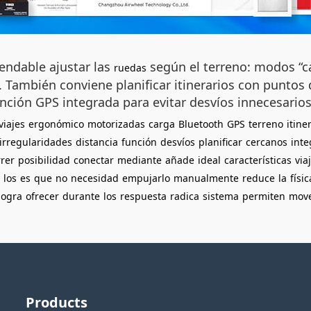
endable ajustar las
según el terreno: modos “ca
ruedas
s. También conviene planificar itinerarios con puntos
unción GPS integrada para evitar desvíos innecesarios
viajes
ergonómico
motorizadas
carga
Bluetooth
GPS
terreno
itine
irregularidades
distancia
función
desvíos
planificar
cercanos
int
rrer
posibilidad
conectar
mediante
añade
ideal
características
via
los
es
que
no
necesidad
empujarlo
manualmente
reduce
la
físic
logra
ofrecer
durante
los
respuesta
radica
sistema
permiten
mov
Products