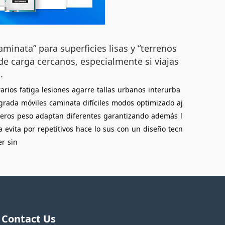
minata” para superficies lisas y “terrenos
 de carga cercanos, especialmente si viajas
.
rarios
fatiga
lesiones
agarre
tallas
urbanos
interurba
egrada
móviles
caminata
difíciles
modos
optimizado
aj
jeros
peso
adaptan
diferentes
garantizando
además
l
a
evita
por
repetitivos
hace
lo
sus
con
un
diseño
tecn
er
sin
Contact Us