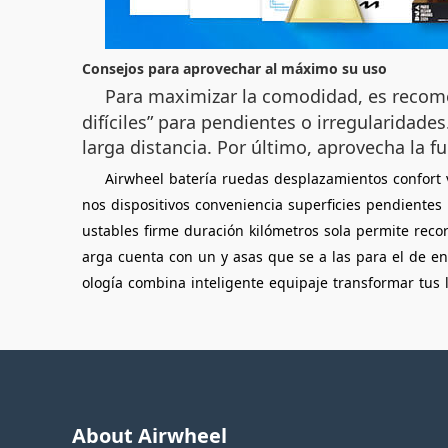
Consejos para aprovechar al máximo su uso
Para maximizar la comodidad, es recom
difíciles” para pendientes o irregularidade
larga distancia. Por último, aprovecha la f
Airwheel
batería
ruedas
desplazamientos
confort
nos
dispositivos
conveniencia
superficies
pendientes
ustables
firme
duración
kilómetros
sola
permite
reco
arga
cuenta
con
un
y
asas
que
se
a
las
para
el
de
en
ología
combina
inteligente
equipaje
transformar
tus
About Airwheel