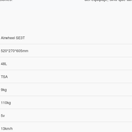
Airwheel SE3T
520*270*605mm
48L
TSA
9kg
110kg
5v
13km/h