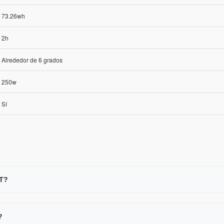
73.26wh
2h
Alrededor de 6 grados
250w
Sí
3T?
?