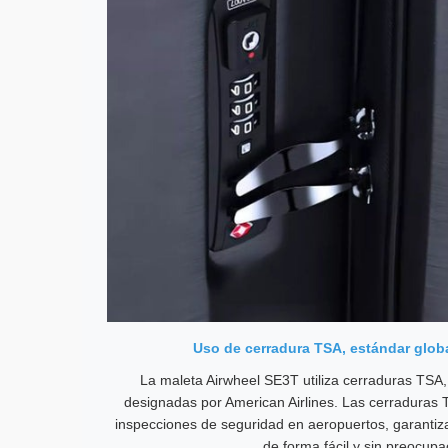
Uso de cerradura TSA, estándar globa
La maleta Airwheel SE3T utiliza cerraduras TSA
designadas por American Airlines. Las cerraduras
inspecciones de seguridad en aeropuertos, garantiz
de forma fácil y sin preocupa