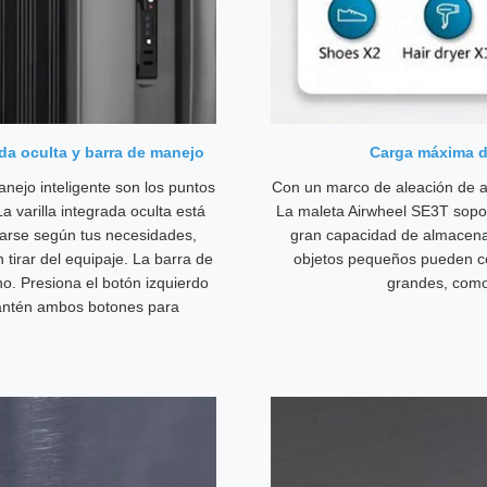
da oculta y barra de manejo
Carga máxima d
manejo inteligente son los puntos
Con un marco de aleación de al
 varilla integrada oculta está
La maleta Airwheel SE3T sopo
tarse según tus necesidades,
gran capacidad de almacena
 tirar del equipaje. La barra de
objetos pequeños pueden col
no. Presiona el botón izquierdo
grandes, como 
mantén ambos botones para