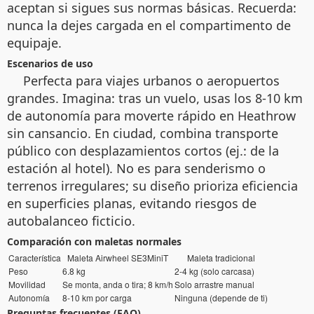
aceptan si sigues sus normas básicas. Recuerda:
nunca la dejes cargada en el compartimento de
equipaje.
Escenarios de uso
Perfecta para viajes urbanos o aeropuertos
grandes. Imagina: tras un vuelo, usas los 8-10 km
de autonomía para moverte rápido en Heathrow
sin cansancio. En ciudad, combina transporte
público con desplazamientos cortos (ej.: de la
estación al hotel). No es para senderismo o
terrenos irregulares; su diseño prioriza eficiencia
en superficies planas, evitando riesgos de
autobalanceo ficticio.
Comparación con maletas normales
Característica
Maleta Airwheel SE3MiniT
Maleta tradicional
Peso
6.8 kg
2-4 kg (solo carcasa)
Movilidad
Se monta, anda o tira; 8 km/h
Solo arrastre manual
Autonomía
8-10 km por carga
Ninguna (depende de ti)
Preguntas frecuentes (FAQ)