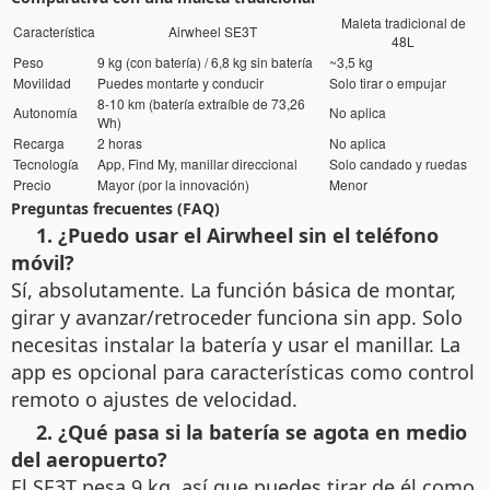
Maleta tradicional de
Característica
Airwheel SE3T
48L
Peso
9 kg (con batería) / 6,8 kg sin batería
~3,5 kg
Movilidad
Puedes montarte y conducir
Solo tirar o empujar
8-10 km (batería extraíble de 73,26
Autonomía
No aplica
Wh)
Recarga
2 horas
No aplica
Tecnología
App, Find My, manillar direccional
Solo candado y ruedas
Precio
Mayor (por la innovación)
Menor
Preguntas frecuentes (FAQ)
1. ¿Puedo usar el Airwheel sin el teléfono
móvil?
Sí, absolutamente. La función básica de montar,
girar y avanzar/retroceder funciona sin app. Solo
necesitas instalar la batería y usar el manillar. La
app es opcional para características como control
remoto o ajustes de velocidad.
2. ¿Qué pasa si la batería se agota en medio
del aeropuerto?
El SE3T pesa 9 kg, así que puedes tirar de él como