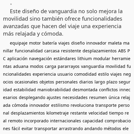
。
Este diseño de vanguardia no solo mejora la
movilidad sino también ofrece funcionalidades
avanzadas que hacen del viaje una experiencia
más relajada y cómoda.
equipaje
motor
batería
viajes
diseño
innovador
maleta
ma
nillar
funcionalidad
carcasa
resistente
desplazamientos
ABS
P
C
aplicación
navegación
estándares
lithium
modular
herramie
ntas
aduana
modos
carga
pararrayos
vanguardia
movilidad
fu
ncionalidades
experiencia
usuario
comodidad
estilo
viajes
neg
ocios
ocasionales
objetos
personales
diarios
largo
plazo
segur
idad
estabilidad
maniobrabilidad
desmontada
conflictos
innec
esarios
desplegando
ajustes
necesidades
resumen
única
relaj
ada
cómoda
innovador
estilismo
revoluciona
transporte
perso
nal
desplazamientos
kilometraje
restante
velocidad
tiempo
re
al
remoto
incorporado
internacionales
capacidad
comprobacio
nes
fácil
evitar
transportar
arrastrando
andando
métodos
ele