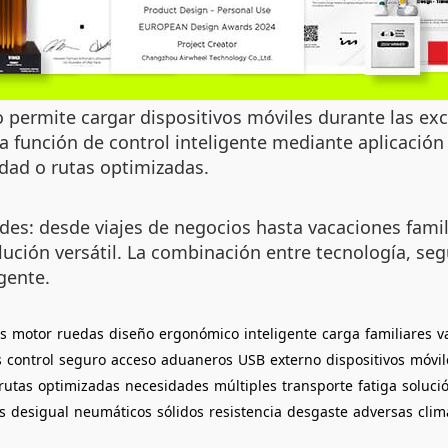
 permite cargar dispositivos móviles durante las ex
 La función de control inteligente mediante aplicació
idad o rutas optimizadas.
des: desde viajes de negocios hasta vacaciones famil
olución versátil. La combinación entre tecnología, se
igente.
es
motor
ruedas
diseño
ergonómico
inteligente
carga
familiares
v
s
control
seguro
acceso
aduaneros
USB
externo
dispositivos
móvil
rutas
optimizadas
necesidades
múltiples
transporte
fatiga
soluci
s
desigual
neumáticos
sólidos
resistencia
desgaste
adversas
clim