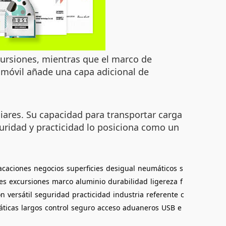
cursiones, mientras que el marco de
n móvil añade una capa adicional de
iares. Su capacidad para transportar carga
guridad y practicidad lo posiciona como un
acaciones
negocios
superficies
desigual
neumáticos
s
es
excursiones
marco
aluminio
durabilidad
ligereza
f
ón
versátil
seguridad
practicidad
industria
referente
c
áticas
largos
control
seguro
acceso
aduaneros
USB
e