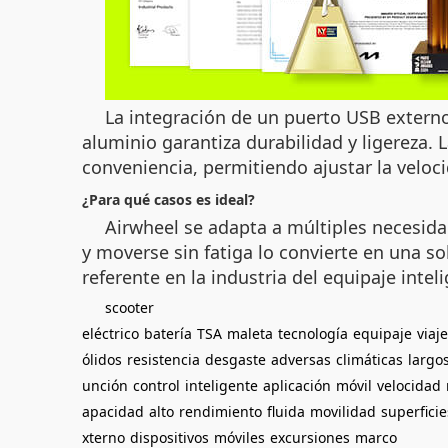
La integración de un puerto USB externo
aluminio garantiza durabilidad y ligereza.
conveniencia, permitiendo ajustar la veloc
¿Para qué casos es ideal?
Airwheel se adapta a múltiples necesida
y moverse sin fatiga lo convierte en una s
referente en la industria del equipaje intel
scooter
eléctrico
batería
TSA
maleta
tecnología
equipaje
viaj
ólidos
resistencia
desgaste
adversas
climáticas
largo
unción
control
inteligente
aplicación
móvil
velocidad
apacidad
alto
rendimiento
fluida
movilidad
superficie
xterno
dispositivos
móviles
excursiones
marco