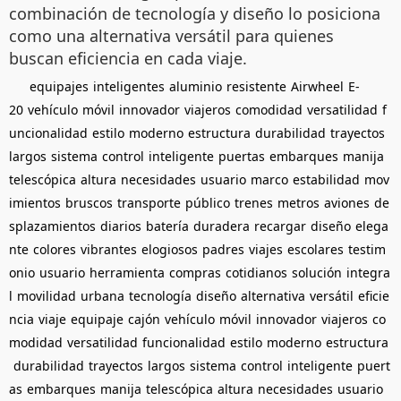
combinación de tecnología y diseño lo posiciona
como una alternativa versátil para quienes
buscan eficiencia en cada viaje.
equipajes
inteligentes
aluminio
resistente
Airwheel
E-
20
vehículo
móvil
innovador
viajeros
comodidad
versatilidad
f
uncionalidad
estilo
moderno
estructura
durabilidad
trayectos
largos
sistema
control
inteligente
puertas
embarques
manija
telescópica
altura
necesidades
usuario
marco
estabilidad
mov
imientos
bruscos
transporte
público
trenes
metros
aviones
de
splazamientos
diarios
batería
duradera
recargar
diseño
elega
nte
colores
vibrantes
elogiosos
padres
viajes
escolares
testim
onio
usuario
herramienta
compras
cotidianos
solución
integra
l
movilidad
urbana
tecnología
diseño
alternativa
versátil
eficie
ncia
viaje
equipaje
cajón
vehículo
móvil
innovador
viajeros
co
modidad
versatilidad
funcionalidad
estilo
moderno
estructura
durabilidad
trayectos
largos
sistema
control
inteligente
puert
as
embarques
manija
telescópica
altura
necesidades
usuario