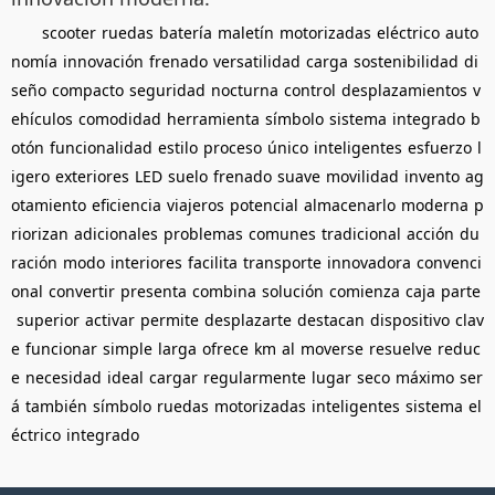
scooter
ruedas
batería
maletín
motorizadas
eléctrico
auto
nomía
innovación
frenado
versatilidad
carga
sostenibilidad
di
seño
compacto
seguridad
nocturna
control
desplazamientos
v
ehículos
comodidad
herramienta
símbolo
sistema
integrado
b
otón
funcionalidad
estilo
proceso
único
inteligentes
esfuerzo
l
igero
exteriores
LED
suelo
frenado
suave
movilidad
invento
ag
otamiento
eficiencia
viajeros
potencial
almacenarlo
moderna
p
riorizan
adicionales
problemas
comunes
tradicional
acción
du
ración
modo
interiores
facilita
transporte
innovadora
convenci
onal
convertir
presenta
combina
solución
comienza
caja
parte
superior
activar
permite
desplazarte
destacan
dispositivo
clav
e
funcionar
simple
larga
ofrece
km
al
moverse
resuelve
reduc
e
necesidad
ideal
cargar
regularmente
lugar
seco
máximo
ser
á
también
símbolo
ruedas
motorizadas
inteligentes
sistema
el
éctrico
integrado