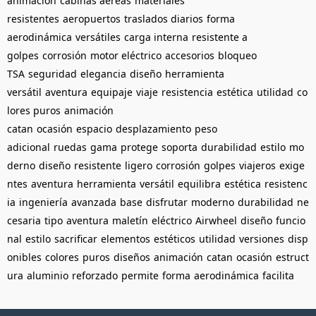
animación
cabinas aéreas
materiales
resistentes
aeropuertos
traslados diarios
forma
aerodinámica
versátiles
carga interna
resistente a
golpes
corrosión
motor eléctrico
accesorios
bloqueo
TSA
seguridad
elegancia
diseño
herramienta
versátil
aventura
equipaje
viaje
resistencia
estética
utilidad
co
lores puros
animación
catan
ocasión
espacio
desplazamiento
peso
adicional
ruedas
gama
protege
soporta
durabilidad
estilo
mo
derno
diseño
resistente
ligero
corrosión
golpes
viajeros
exige
ntes
aventura
herramienta
versátil
equilibra
estética
resistenc
ia
ingeniería
avanzada
base
disfrutar
moderno
durabilidad
ne
cesaria
tipo
aventura
maletín
eléctrico
Airwheel
diseño
funcio
nal
estilo
sacrificar
elementos
estéticos
utilidad
versiones
disp
onibles
colores
puros
diseños
animación
catan
ocasión
estruct
ura
aluminio
reforzado
permite
forma
aerodinámica
facilita