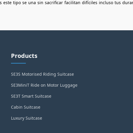
s
este
tipo
se
una
sin
sacrificar
facilitan
difíciles
incluso
tus
dura
Products
SE3S Motorised Riding Suitcase
SE3MiniT Ride on Motor Luggage
SE3T Smart Suitcase
Cabin Suitcase
Luxury Suitcase