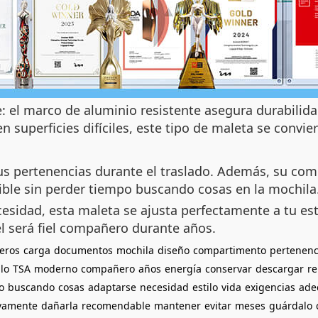
: el marco de aluminio resistente asegura durabilidad
n superficies difíciles, este tipo de maleta se convi
us pertenencias durante el traslado. Además, su com
le sin perder tiempo buscando cosas en la mochila
esidad, esta maleta se ajusta perfectamente a tu est
l será fiel compañero durante años.
jeros
carga
documentos
mochila
diseño
compartimento
pertenenc
llo
TSA
moderno
compañero
años
energía
conservar
descargar
r
o
buscando
cosas
adaptarse
necesidad
estilo
vida
exigencias
ade
ivamente
dañarla
recomendable
mantener
evitar
meses
guárdalo