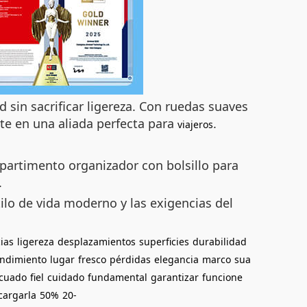
 sin sacrificar ligereza. Con ruedas suaves
erte en una aliada perfecta para
.
viajeros
partimento organizador con bolsillo para
.
ilo de vida moderno y las exigencias del
ias
ligereza
desplazamientos
superficies
durabilidad
endimiento
lugar
fresco
pérdidas
elegancia
marco
sua
cuado
fiel
cuidado
fundamental
garantizar
funcione
cargarla
50%
20-