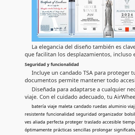
La elegancia del diseño también es clave
que facilitan los desplazamientos, incluso e
Seguridad y funcionalidad
Incluye un candado TSA para proteger t
documentos permite mantener todo accesib
Diseñada para adaptarse a cualquier nec
viaje. Con el cuidado adecuado, tu AirWhee
batería
viaje
maleta
candado
ruedas
aluminio
via
resistente
funcionalidad
seguridad
organizador
bolsi
ves
aliada
perfecta
proteger
traslado
accesible
tiemp
óptimamente
prácticas
sencillas
prolongar
significat